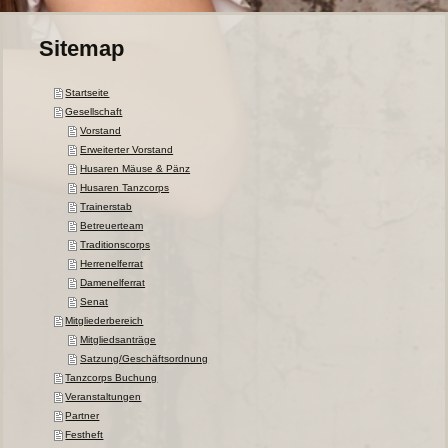
Sitemap
Startseite
Gesellschaft
Vorstand
Erweiterter Vorstand
Husaren Mäuse & Pänz
Husaren Tanzcorps
Trainerstab
Betreuerteam
Traditionscorps
Herrenelferrat
Damenelferrat
Senat
Mitgliederbereich
Mitgliedsanträge
Satzung/Geschäftsordnung
Tanzcorps Buchung
Veranstaltungen
Partner
Festheft