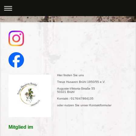
Hier finden Sie uns
Treue Husaren Brühl 1950/55 e.V.
Auguste-Viktoria-Straße 55
50321 Brühl
Kontakt : 0176/47864135
oder nutzen Sie unser Kontaktformular
Mitglied im